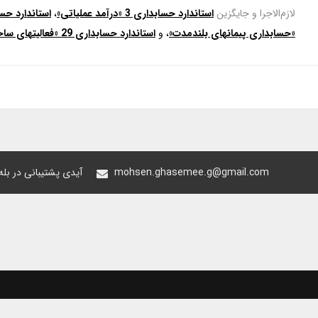
لازم‌الاجرا و جایگزین
استاندارد حسابداری 3 «درآمد عملیاتی»
،
«حسابداری پیمانهای بلندمدت»
، و
استاندارد حسابداری 29 «فعالیتهای ساخت املاک»
mohsen.ghasemee.g@gmail.com
@oiastic :آیدی پشتیبانی در ب