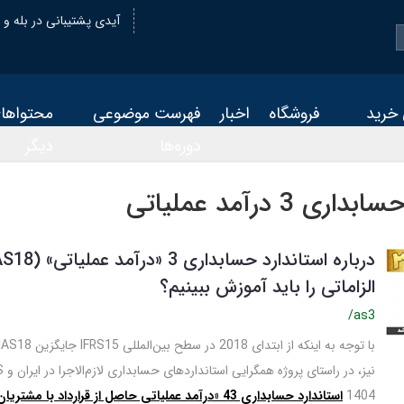
@oiastic :آیدی پشتیبانی در بله و
 خرید
فروشگاه
اخبار
فهرست موضوعی
محتواها
دوره‌ها
دیگر
ی 3 درآمد عملیاتی
الزاماتی را باید آموزش ببینیم؟
/as3
1404
استاندارد حسابداری 43
«درآمد عملیا
تی حاصل از قرارداد با مشتریان