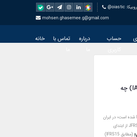
 روبیکا
mohsen.ghasemee.g@gmail.com
ی
حساب
درباره
تماس با
خانه
کاربری
ما
ما
درباره استاندارد حسابداری 3 «درآمد عملیاتی» (IAS18) چه
با توجه به اینکه از ابتدای 2018 در سطح بین‌المللی IFRS15 جایگزین IAS18 شده است؛ در ایران
نیز، در راستای پروژه همگرایی استانداردهای حسابداری لازم‌الاجرا در ایران و IFRS، از ابتدای
»
(مطابق IFRS15)