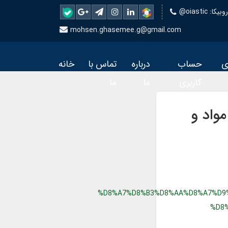
 روبیکا
mohsen.ghasemee.g@gmail.com
ی
حساب
درباره
تماس با
خانه
کاربری
ما
ما
جودی مواد و
%D8%A7%D8%B3%D8%AA%D8%A7%D9
%D8