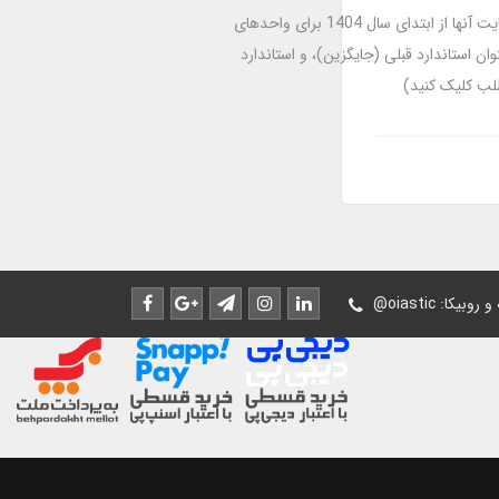
در این فهرست، اطلاعات کامل مربوط به استانداردهای حسابداری ایران که رعایت آنها از ابتدای سال 1404 برای واحدهای
ن استاندارد قبلی (جایگزین)، و استاندارد
طلب کلیک کنید)
له و روبیکا