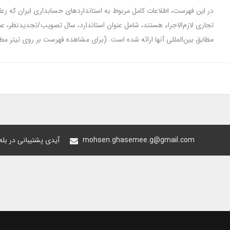
تجاری لازم‌الاجراء هستند، شامل عنوان استاندارد، سال تصویب/تجدیدنظر، عنوا
مطابق بین‌المللی آنها ارائه شده است. (برای مشاهده فهرست بر روی تیتر م
mohsen.ghasemee.g@gmail.com
@oiastic :آیدی پشتیبانی در ب