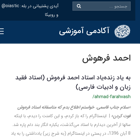
@oiastic :آیدی پشتیبانی در بله
و روبیکا
آکادمی آموزشی
احمد فرهوش
به یاد زنده‌یاد استاد احمد فره‌وش (استاد فقید
زبان و ادبیات فارسی)
/ahmad-farahvash
«سلام جناب قاسمی. خواستم اطلاع بدم که متاسفانه استاد فره‌وش
فوت کردن»
| اینستاگرام را که باز کردم، و این کامنت را دیدم، با اینکه
سالها از آخرین دیدارم با استاد می‌گذشت، یکباره انگار بند دلم پاره شد.
8 آبان 1396، در پستی در اینستاگرام (به شرح زیر) یادداشتی را به یاد