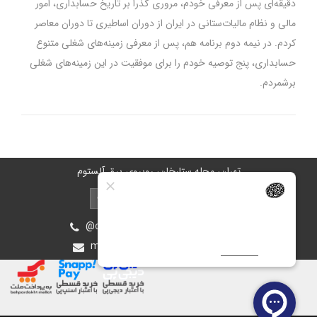
دقیقه‌ای پس از معرفی خودم، مروری گذرا بر تاریخ حسابداری، امور
مالی و نظام مالیات‌ستانی در ایران از دوران اساطیری تا دوران معاصر
کردم. در نیمه دوم برنامه هم، پس از معرفی زمینه‌های شغلی متنوع
حسابداری، پنج توصیه خودم را برای موفقیت در این زمینه‌های شغلی
برشمردم.
تهران، محله ستارخان، روبروی برق آلستوم
@oiastic :آیدی پشتیبانی در بله و روبیکا
mohsen.ghasemee.g@gmail.com