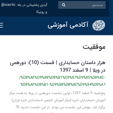
@oiastic :آیدی پشتیبانی در بله
و روبیکا
آکادمی آموزشی
موفقیت
هزار داستان حسابداری | قسمت (10): دورهمی
در ویلا | 9 اسفند 1397
/%D8%AF%D9%88%D8%B1%D9%87%D9%85%DB%8C-
%D8%AF%D8%B1-%D9%88%DB%8C%D9%84%D8%A7
پنج‌شنبه، 9 اسفند 1397، اولین نشست دورهمی در ویلا به همت مرکز
آموزش حسابداران خبره (مرکز آموزش انجمن حسابداران خبره ایران)
برگزار شد. مهمان این نشست من بودم. در این نشست حدود 70