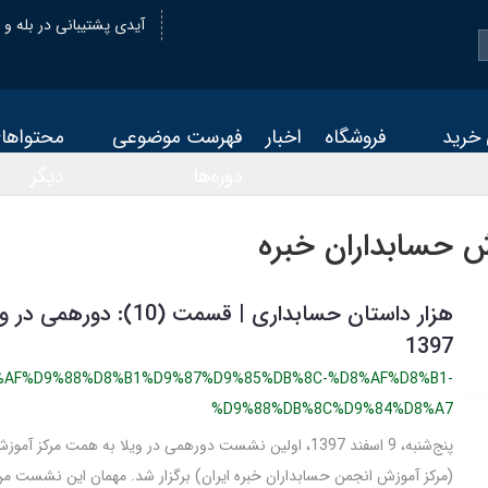
@oiastic :آیدی پشتیبانی در بله و
 خرید
فروشگاه
اخبار
فهرست موضوعی
محتواها
دوره‌ها
دیگر
ش حسابداران خبره
1397
%AF%D9%88%D8%B1%D9%87%D9%85%DB%8C-%D8%AF%D8%B1-
%D9%88%DB%8C%D9%84%D8%A7
پنج‌شنبه، 9 اسفند 1397، اولین نشست دورهمی در ویلا به همت مرکز
(مرکز آموزش انجمن حسابداران خبره ایران) برگزار شد. مهمان این نشست من 