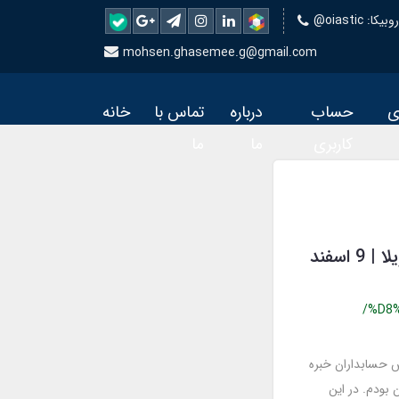
 روبیکا
mohsen.ghasemee.g@gmail.com
ی
حساب
درباره
تماس با
خانه
کاربری
ما
ما
هزار داستان حسابداری | قسمت (10): دورهمی در ویلا | 9 اسفند
/%D8
 آموزش حسابداران خبره
بودم. در این