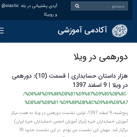
@oiastic :آیدی پشتیبانی در بله
و روبیکا
آکادمی آموزشی
دورهمی در ویلا
هزار داستان حسابداری | قسمت (10): دورهمی
در ویلا | 9 اسفند 1397
/%D8%AF%D9%88%D8%B1%D9%87%D9%85%DB%8C-
%D8%AF%D8%B1-%D9%88%DB%8C%D9%84%D8%A7
پنج‌شنبه، 9 اسفند 1397، اولین نشست دورهمی در ویلا به همت مرکز
آموزش حسابداران خبره (مرکز آموزش انجمن حسابداران خبره ایران)
برگزار شد. مهمان این نشست من بودم. در این نشست حدود 70