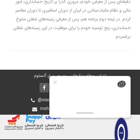
دقیقه‌ای پس از معرفی خودم، مروری گذرا بر تاریخ حسابداری، امور
مالی و نظام مالیات‌ستانی در ایران از دوران اساطیری تا دوران معاصر
کردم. در نیمه دوم برنامه هم، پس از معرفی زمینه‌های شغلی متنوع
حسابداری، پنج توصیه خودم را برای موفقیت در این زمینه‌های شغلی
برشمردم.
تهران، محله ستارخان، روبروی برق آلستوم
@oiastic :آیدی پشتیبانی در بله و روبیکا
mohsen.ghasemee.g@gmail.com