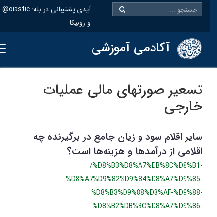
@oiastic :آیدی پشتیبانی در بله
و روبیکا
آکادمی آموزشی
تسعیر صورتهای مالی عملیات
خارجی
سایر اقلام سود و زیان جامع در برگیرنده چه
اقلامی از درآمدها و هزینه‌ها است؟
/%D8%B3%D8%A7%DB%8C%D8%B1-
%D8%A7%D9%82%D9%84%D8%A7%D9%85-
%D8%B3%D9%88%D8%AF-%D9%88-
%D8%B2%DB%8C%D8%A7%D9%86-