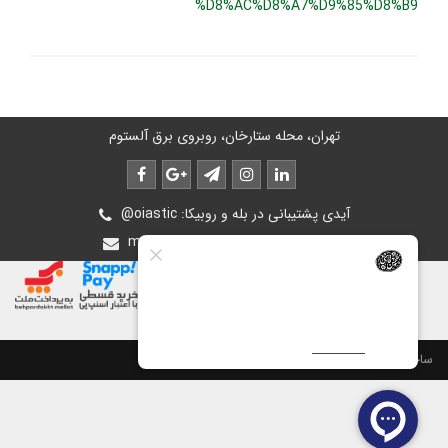
%D8%AC%D8%A7%D9%85%D8%B9
تهران، محله ستارخان، روبروی برق آلستوم
@oiastic :آیدی پشتیبانی در بله و روبیکا
mohsen.ghasemee.g@gmail.com
ساخت سایت توسط
پرتال