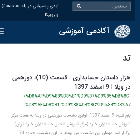
@oiastic :آیدی پشتیبانی در بله
و روبیکا
آکادمی آموزشی
تد
هزار داستان حسابداری | قسمت (10): دورهمی
در ویلا | 9 اسفند 1397
/%D8%AF%D9%88%D8%B1%D9%87%D9%85%DB%8C-
%D8%AF%D8%B1-%D9%88%DB%8C%D9%84%D8%A7
پنج‌شنبه، 9 اسفند 1397، اولین نشست دورهمی در ویلا به همت مرکز
آموزش حسابداران خبره (مرکز آموزش انجمن حسابداران خبره ایران)
برگزار شد. مهمان این نشست من بودم. در این نشست حدود 70