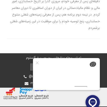
دقیقه‌ای پس از معرفی خودم، مروری گذرا بر تاریخ حسابداری، امور
مالی و نظام مالیات‌ستانی در ایران از دوران اساطیری تا دوران معاصر
کردم. در نیمه دوم برنامه هم، پس از معرفی زمینه‌های شغلی متنوع
حسابداری، پنج توصیه خودم را برای موفقیت در این زمینه‌های شغلی
برشمردم.
تهران، محله ستارخان، روبروی برق آلستوم
@oiastic :آیدی پشتیبانی در بله و روبیکا
mohsen.ghasemee.g@gmail.com