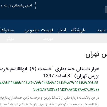
@oiastic :آیدی پشتیبانی در بله و
 خرید
فروشگاه
اخبار
فهرست موضوعی
محتواها
دوره‌ها
دیگر
س تهران
هزار داستان حسابداری | قسمت (9): ا
بورس تهران) | 3 اسفند 1397
%A8%D9%88%D8%A7%D9%84%D9%82%D8%A7%D8%B3%D9%85-
%D8%AE%D8%B1%D8%AF%D8%AC%D9%88
در این پادکست درباره یکی از تاثیرگذارترین و برجسته‌ترین حسابداران تاریخ م
ابوالقاسم خردجو صحبت کرده‌ام. غافلگیری من برای شنوندگان این پادکست ای