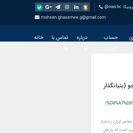
 روبیکا
mohsen.ghasemee.g@gmail.com
ی
حساب
درباره
تماس با
خانه
کاربری
ما
ما
بوالقاسم خردجو (بنیانگذار
/%D8%A7%D8
عاصر ایران زنده‌یاد
ن است که پاره‌ای