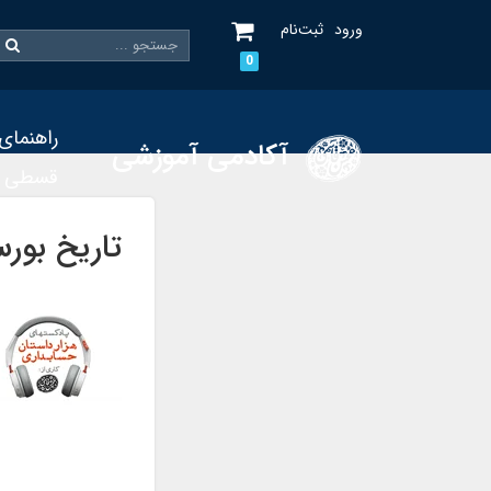
ورود
ثبت‌نام
0
راهنمای
آکادمی آموزشی
قسطی
تاریخ بور