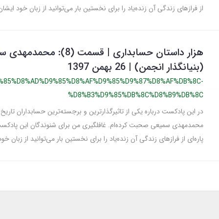
از فرازهای زندگی آن زنده‌یاد را برای نخستین بار می‌توانید از زبان خود ایشان
هزار داستان حسابداری | قسمت (8): محم
(بنیانگذار انجمن) | 26 بهمن 1397
%85%D8%AD%D9%85%D8%AF%D9%85%D9%87%D8%AF%DB%8C-
%D8%B3%D9%85%DB%8C%D8%B9%DB%8C
در این پادکست درباره یکی از تاثیرگذارترین و برجسته‌ترین حسابداران تاریخ م
محمدمهدی سمیعی صحبت کرده‌ام. غافلگیری من برای شنوندگان این پادکس
پاره‌ای از فرازهای زندگی آن زنده‌یاد را برای نخستین بار می‌توانید از زبان خو