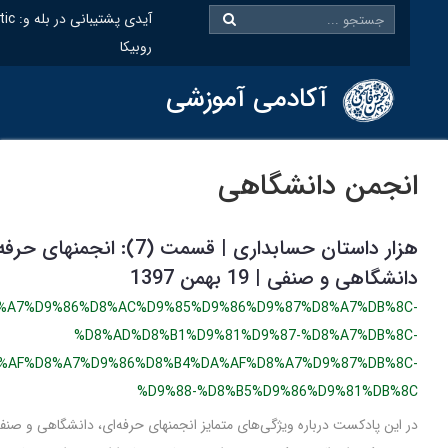
@oiastic :آیدی پشتیبانی در بله 
روبیکا
آکادمی آموزشی
نجمن دانشگاهی
هزار داستان حسابداری | قسمت (7): انجمنهای حرفه‌ای،
نشگاهی و صنفی | 19 بهمن 1397
/%D8%A7%D9%86%D8%AC%D9%85%D9%86%D9%87%D8%A7%DB%8C
%D8%AD%D8%B1%D9%81%D9%87-%D8%A7%DB%8C
%D8%AF%D8%A7%D9%86%D8%B4%DA%AF%D8%A7%D9%87%DB%8C
%D9%88-%D8%B5%D9%86%D9%81%DB%8
 این پادکست درباره ویژگی‌های متمایز انجمنهای حرفه‌ای، دانشگاهی و صنفی