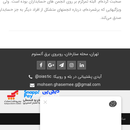
بت کرده‌ام. البته تمرکزم بر روی انجمن های حسابداران بوده است. ولی
ژگیهایی که برشمرده‌ام، درباره انجمنهای متشکل از افراد دیگر به جز حسابداران نیز
ق می‌کند.
تهران، محله ستارخان، روبروی برق آلستوم
@oiastic :آیدی پشتیبانی در بله و روبیکا
mohsen.ghasemee.g@gmail.com
ت سایت توسط
پرتال